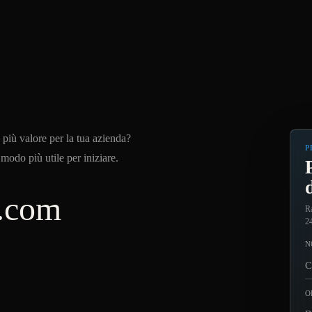
più valore per la tua azienda?
P
 modo più utile per iniziare.
l.com
Ra
24
N
O