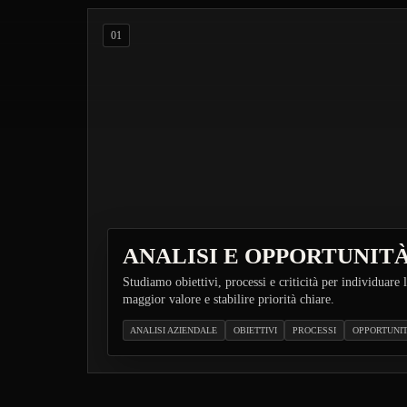
Le cinque fasi del Metodo EdBrix
01
ANALISI E OPPORTUNIT
Studiamo obiettivi, processi e criticità per individuare l
maggior valore e stabilire priorità chiare.
ANALISI AZIENDALE
OBIETTIVI
PROCESSI
OPPORTUNI