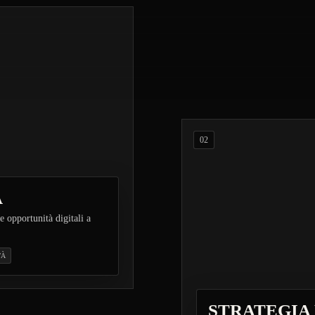
02
À
e opportunità digitali a
TÀ
STRATEGIA