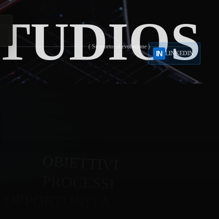
TUDIOS
( Supporto ed evoluzione )
IN
LINKEDIN
Un unico team
Meno complessità
Più efficienza
Crescita continua
OBIETTIVI
PROCESSI
OPPORTUNITÀ