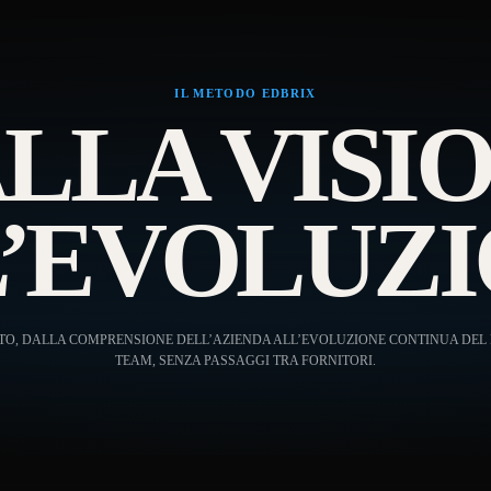
E
IL METODO EDBRIX
LLA VISI
ONE
’EVOLUZ
NE
O, DALLA COMPRENSIONE DELL’AZIENDA ALL’EVOLUZIONE CONTINUA DEL 
TEAM, SENZA PASSAGGI TRA FORNITORI.